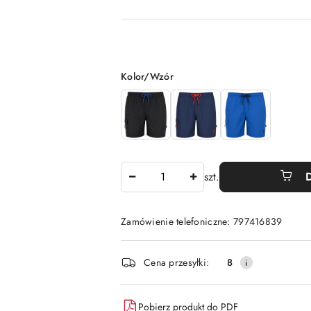
Wariant
Kolor/Wzór
Ilość
szt.
Zamówienie telefoniczne: 797416839
Dostępność
Cena przesyłki:
8
i
dostawa
Pobierz produkt do PDF