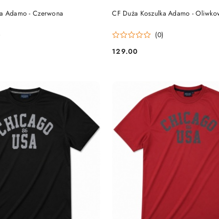
DO KOSZYKA
DO KOSZYKA
ka Adamo - Czerwona
CF Duża Koszulka Adamo - Oliwko
)
(0)
129.00
Cena: