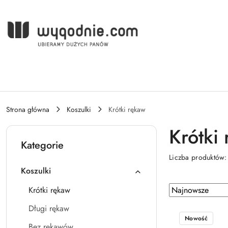
Przejdź do treści głównej
Przejdź do wyszukiwarki
Przejdź do moje konto
Przejdź do menu głównego
Przejdź do stopki
Strona główna
Koszulki
Krótki rękaw
Krótki
Kategorie
Liczba produktów
Koszulki
Zastosowano
Sortuj
Krótki rękaw
według
sortowanie:
Długi rękaw
Najnowsze.
Nowość
Bez rękawów