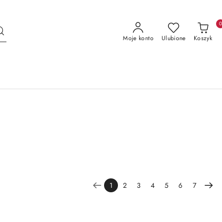
Moje konto
Ulubione
Koszyk
1
2
3
4
5
6
7