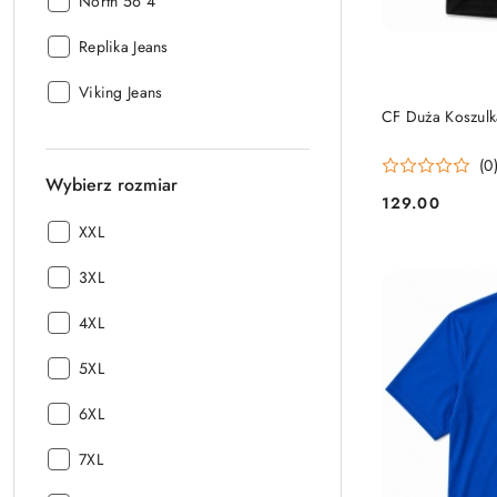
Producent:
North 56 4
Producent:
Replika Jeans
Producent:
Viking Jeans
CF Duża Koszulk
(0
Wybierz rozmiar
129.00
Cena:
Wybierz
XXL
rozmiar:
Wybierz
3XL
rozmiar:
Wybierz
4XL
rozmiar:
Wybierz
5XL
rozmiar:
Wybierz
6XL
rozmiar:
Wybierz
7XL
rozmiar: