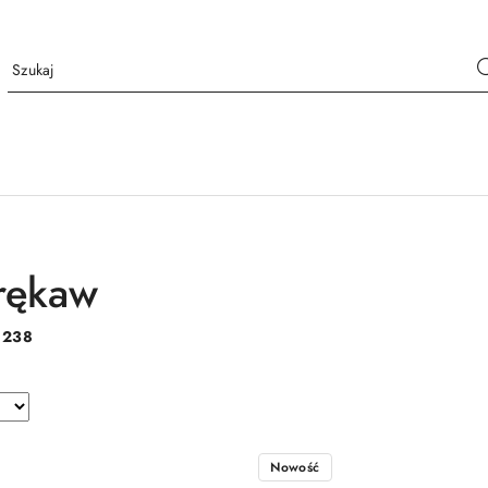
 rękaw
:
238
Nowość