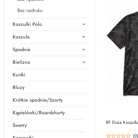
Bez nadruku
Koszulki Polo
Koszule
Spodnie
Bielizna
Kurtki
Bluzy
Krótkie spodnie/Szorty
Kąpielówki/Boardshorty
RF Duża Koszulk
Swetry
(0
Kamizelki