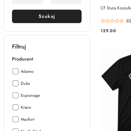
CF Duża Koszul
Szukaj
(0
129.00
Cena:
Filtruj
Producent
Producent:
Adamo
Producent:
Duke
Producent:
Espionage
Producent:
Kitaro
Producent:
Maxfort