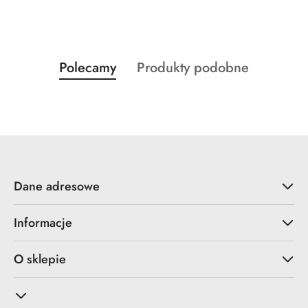
Produkty
Produkty
Polecamy
Produkty podobne
Pomiń karuzelę produktów
o
o
statusie:
statusie:
Dane adresowe
Informacje
O sklepie