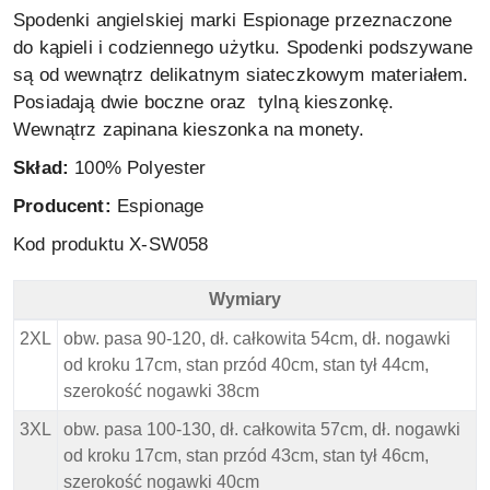
Spodenki angielskiej marki Espionage przeznaczone
do kąpieli i codziennego użytku. Spodenki podszywane
są od wewnątrz delikatnym siateczkowym materiałem.
Posiadają dwie boczne oraz tylną kieszonkę.
Wewnątrz zapinana kieszonka na monety.
Skład:
100% Polyester
Producent:
Espionage
Kod produktu X-SW058
Wymiary
Espionage Spodenki Kąpielowe - Wymiary
2XL
obw. pasa 90-120, dł. całkowita 54cm, dł. nogawki
od kroku 17cm, stan przód 40cm, stan tył 44cm,
szerokość nogawki 38cm
3XL
obw. pasa 100-130, dł. całkowita 57cm, dł. nogawki
od kroku 17cm, stan przód 43cm, stan tył 46cm,
szerokość nogawki 40cm