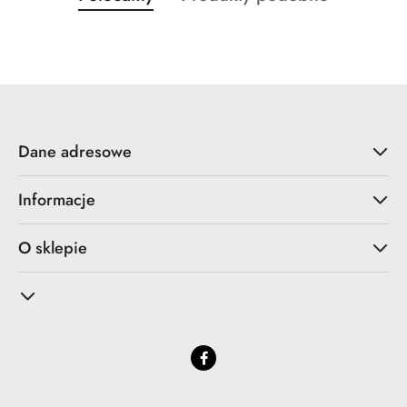
Pomiń karuzelę produktów
o
o
statusie:
statusie:
Dane adresowe
Informacje
O sklepie