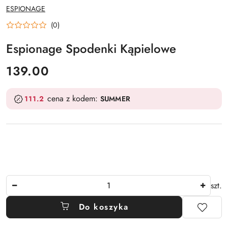
NAZWA
ESPIONAGE
PRODUCENTA:
(0)
Espionage Spodenki Kąpielowe
cena:
139.00
cena z kodem:
111.2
SUMMER
Ilość
szt.
Do koszyka