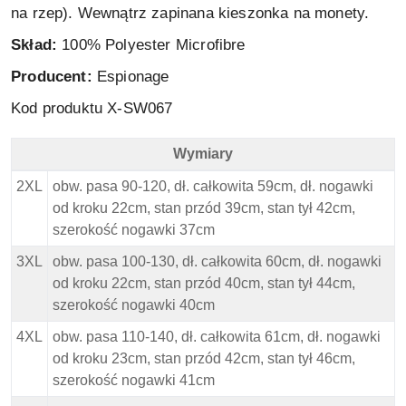
na rzep). Wewnątrz zapinana kieszonka na monety.
Skład:
100% Polyester Microfibre
Producent:
Espionage
Kod produktu X-SW067
Wymiary
Espionage Spodenki Kąpielowe - Wymiary
2XL
obw. pasa 90-120, dł. całkowita 59cm, dł. nogawki
od kroku 22cm, stan przód 39cm, stan tył 42cm,
szerokość nogawki 37cm
3XL
obw. pasa 100-130, dł. całkowita 60cm, dł. nogawki
od kroku 22cm, stan przód 40cm, stan tył 44cm,
szerokość nogawki 40cm
4XL
obw. pasa 110-140, dł. całkowita 61cm, dł. nogawki
od kroku 23cm, stan przód 42cm, stan tył 46cm,
szerokość nogawki 41cm