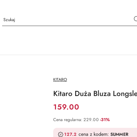
NAZWA
KITARO
PRODUCENTA:
Kitaro Duża Bluza Longsl
Cena:
159.00
Rabat:
Cena regularna:
229.00
-31%
cena z kodem:
127.2
SUMMER