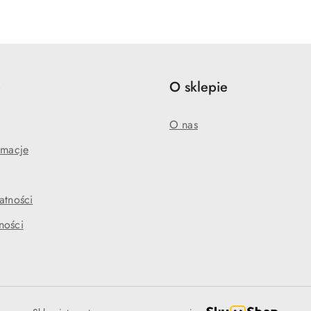
o
o
statusie:
statusie:
e
O sklepie
O nas
amacje
atności
ności