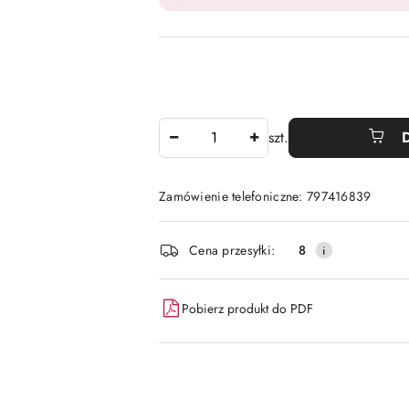
Ilość
szt.
Zamówienie telefoniczne: 797416839
Dostępność
Cena przesyłki:
8
i
dostawa
Pobierz produkt do PDF