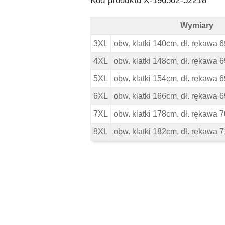
Kod produktu X-
196502-52218
Wymiary
Kitaro Duża Bluza Longsleeve Polo 
3XL
obw. klatki 140cm, dł. rękawa 6
4XL
obw. klatki 148cm, dł. rękawa 6
5XL
obw. klatki 154cm, dł. rękawa 6
6XL
obw. klatki 166cm, dł. rękawa 6
7XL
obw. klatki 178cm, dł. rękawa 7
8XL
obw. klatki 182cm, dł. rękawa 7
Pomiń karuzelę produktów