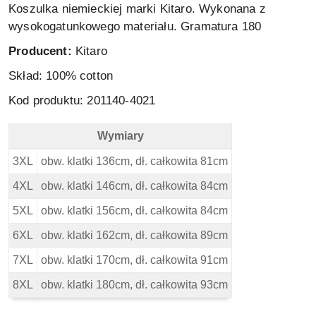
Koszulka niemieckiej marki Kitaro. Wykonana z
wysokogatunkowego materiału. Gramatura 180
Producent:
Kitaro
Skład: 100% cotton
Kod produktu: 201140-4021
Wymiary
Kitaro Koszulka - Wymiary
3XL
obw. klatki 136cm, dł. całkowita 81cm
4XL
obw. klatki 146cm, dł. całkowita 84cm
5XL
obw. klatki 156cm, dł. całkowita 84cm
6XL
obw. klatki 162cm, dł. całkowita 89cm
7XL
obw. klatki 170cm, dł. całkowita 91cm
8XL
obw. klatki 180cm, dł. całkowita 93cm