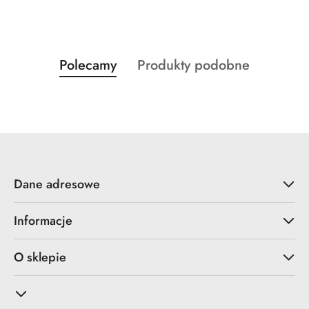
Produkty
Produkty
Polecamy
Produkty podobne
Pomiń karuzelę produktów
o
o
statusie:
statusie:
Dane adresowe
Informacje
O sklepie