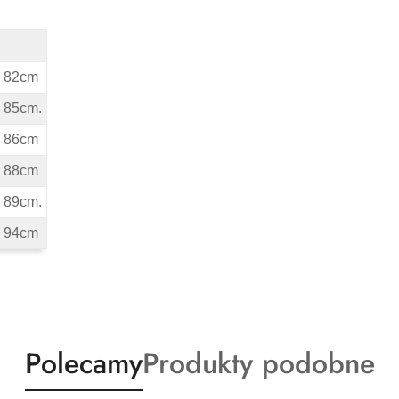
ta 82cm
a 85cm.
ta 86cm
ta 88cm
a 89cm.
ta 94cm
Produkty
Produkty
Polecamy
Produkty podobne