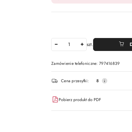
Ilość
szt.
Zamówienie telefoniczne: 797416839
Dostępność
Cena przesyłki:
8
i
dostawa
Pobierz produkt do PDF