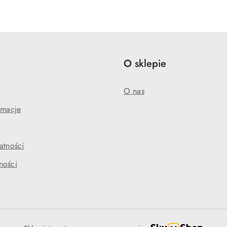
o
o
statusie:
statusie:
e
O sklepie
O nas
amacje
atności
ności