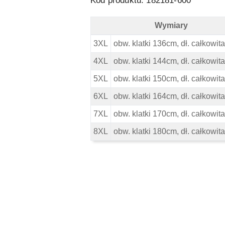
Kod produktu: 182181-600
Wymiary
Kitaro Koszulka - Wymiary
3XL
obw. klatki 136cm, dł. całkowi
4XL
obw. klatki 144cm, dł. całkowit
5XL
obw. klatki 150cm, dł. całkowi
6XL
obw. klatki 164cm, dł. całkowi
7XL
obw. klatki 170cm, dł. całkowit
8XL
obw. klatki 180cm, dł. całkowi
Pomiń karuzelę produktów