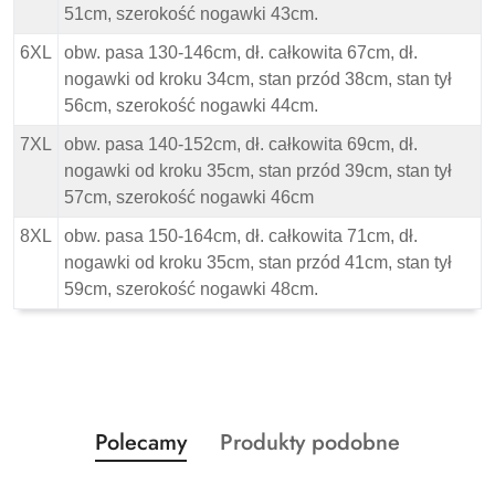
51cm, szerokość nogawki 43cm.
6XL
obw. pasa 130-146cm, dł. całkowita 67cm, dł.
nogawki od kroku 34cm, stan przód 38cm, stan tył
56cm, szerokość nogawki 44cm.
7XL
obw. pasa 140-152cm, dł. całkowita 69cm, dł.
nogawki od kroku 35cm, stan przód 39cm, stan tył
57cm, szerokość nogawki 46cm
8XL
obw. pasa 150-164cm, dł. całkowita 71cm, dł.
nogawki od kroku 35cm, stan przód 41cm, stan tył
59cm, szerokość nogawki 48cm.
Produkty
Produkty
Polecamy
Produkty podobne
Pomiń karuzelę produktów
o
o