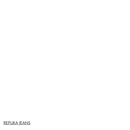
NAZWA
REPLIKA JEANS
PRODUCENTA: