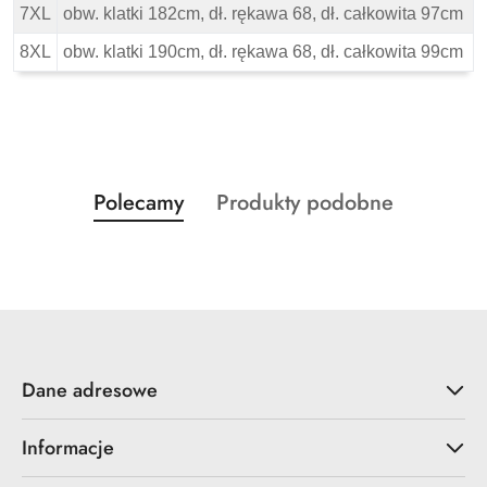
7XL
obw. klatki 182cm, dł. rękawa 68, dł. całkowita 97cm
8XL
obw. klatki 190cm, dł. rękawa 68, dł. całkowita 99cm
Produkty
Produkty
Polecamy
Produkty podobne
Pomiń karuzelę produktów
o
o
statusie:
statusie:
Dane adresowe
Informacje