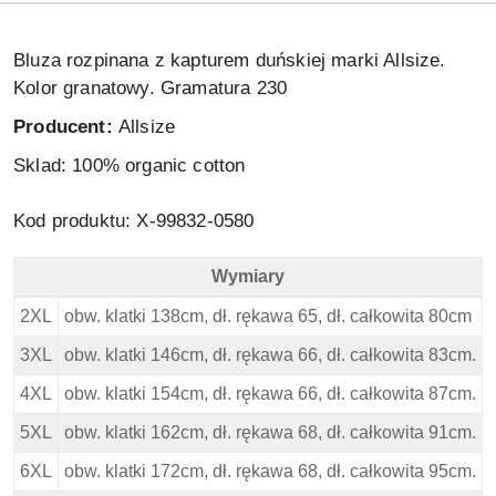
Bluza rozpinana z kapturem duńskiej marki Allsize.
Kolor granatowy. Gramatura 230
Producent:
Allsize
Sklad: 10
0% organic cotton
Kod produktu: X-99832-0580
Wymiary
North 56 4 Duża Bluza z kapturem - Czarna - Wymiary
2XL
obw. klatki 138cm, dł. rękawa 65, dł. całkowita 80cm
3XL
obw. klatki 146cm, dł. rękawa 66, dł. całkowita 83cm.
4XL
obw. klatki 154cm, dł. rękawa 66, dł. całkowita 87cm.
5XL
obw. klatki 162cm, dł. rękawa 68, dł. całkowita 91cm.
6XL
obw. klatki 172cm, dł. rękawa 68, dł. całkowita 95cm.