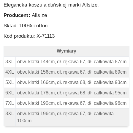
Elegancka koszula duńskiej marki Allsize.
Producent:
Allsize
Sklad: 100% cotton
Kod produktu: X-71113
Wymiary
North 56 4 Duża Koszula - Wymiary
3XL
obw. klatki 144cm, dł. rękawa 67, dł. całkowita 87cm
4XL
obw. klatki 156cm, dł. rękawa 67, dł. całkowita 89cm
5XL
obw. klatki 166cm, dł. rękawa 68, dł. całkowita 93cm.
6XL
obw. klatki 178cm, dł. rękawa 68, dł. całkowita 95cm.
7XL
obw. klatki 190cm, dł. rękawa 67, dł. całkowita 96cm
8XL
obw. klatki 196cm, dł. rękawa 67, dł. całkowita
100cm