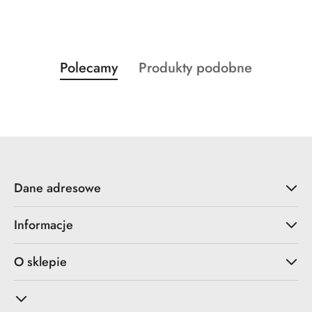
Produkty
Produkty
Polecamy
Produkty podobne
Pomiń karuzelę produktów
o
o
statusie:
statusie:
Dane adresowe
Informacje
O sklepie