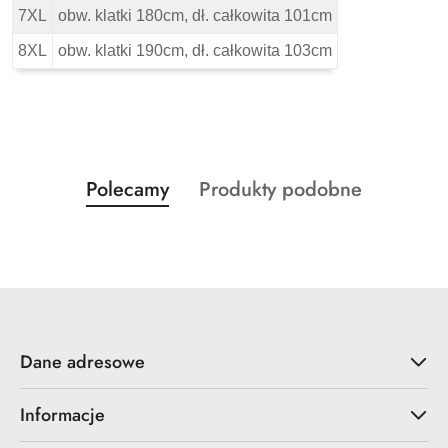
7XL
obw. klatki 180cm, dł. całkowita 101cm
8XL
obw. klatki 190cm, dł. całkowita 103cm
Produkty
Produkty
Polecamy
Produkty podobne
Pomiń karuzelę produktów
o
o
statusie:
statusie:
Dane adresowe
Informacje