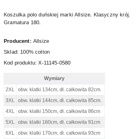
Koszulka polo duńskiej marki Allsize. Klasyczny krój.
Gramatura 180.
Producent:
Allsize
Sklad: 100% cotton
Kod produktu: X-11145-0580
Wymiary
North 56 4 Duża Koszulka Polo - Granat - Wymiary
2XL
obw. klatki 134cm, dł. całkowita 82cm.
3XL
obw. klatki 144cm, dł. całkowita 85cm.
4XL
obw. klatki 150cm, dł. całkowita 86cm
5XL
obw. klatki 160cm, dł. całkowita 91cm
6XL
obw. klatki 170cm, dł. całkowita 93cm