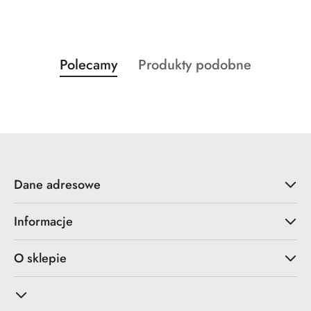
Produkty
Produkty
Polecamy
Produkty podobne
Pomiń karuzelę produktów
o
o
statusie:
statusie:
Dane adresowe
Informacje
O sklepie