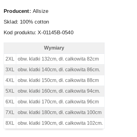
Producent:
Allsize
Sklad: 100% cotton
Kod produktu: X-01145B-0540
Wymiary
North 56 4 Duża Koszulka Polo - Wymiary
2XL
obw. klatki 132cm, dł. całkowita 82cm
3XL
obw. klatki 140cm, dł. całkowita 86cm.
4XL
obw. klatki 150cm, dł. całkowita 88cm
5XL
obw. klatki 160cm, dł. całkowita 94cm.
6XL
obw. klatki 170cm, dł. całkowita 96cm
7XL
obw. klatki 180cm, dł. całkowita 100cm
8XL
obw. klatki 190cm, dł. całkowita 102cm.