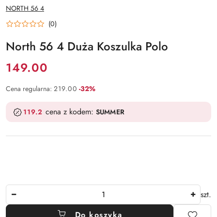
NAZWA
NORTH 56 4
PRODUCENTA:
(0)
North 56 4 Duża Koszulka Polo
Cena:
149.00
Rabat:
Cena regularna:
219.00
-32%
cena z kodem:
119.2
SUMMER
Ilość
szt.
Do koszyka