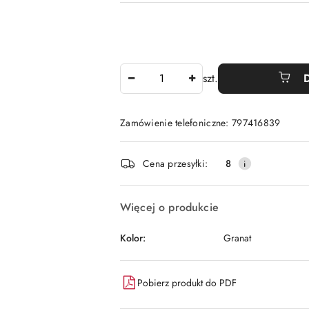
Ilość
szt.
Zamówienie telefoniczne: 797416839
Dostępność
Cena przesyłki:
8
i
dostawa
Więcej o produkcie
Kolor:
Granat
Pobierz produkt do PDF