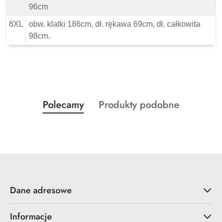
96cm
8XL
obw. klatki 186cm, dł. rękawa 69cm, dł. całkowita
98cm.
Produkty
Produkty
Polecamy
Produkty podobne
Pomiń karuzelę produktów
o
o
statusie:
statusie:
Dane adresowe
Informacje