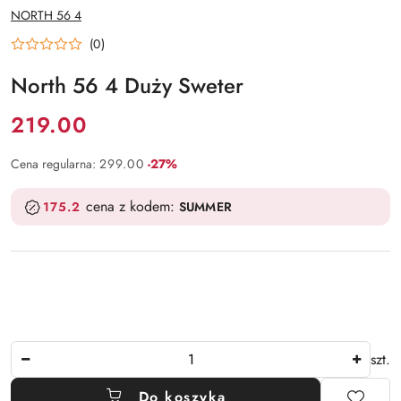
NAZWA
NORTH 56 4
PRODUCENTA:
(0)
North 56 4 Duży Sweter
Cena:
219.00
Rabat:
Cena regularna:
299.00
-27%
cena z kodem:
175.2
SUMMER
Ilość
szt.
Do koszyka