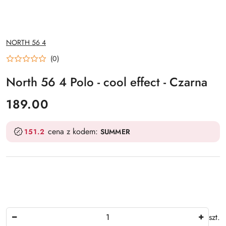
NAZWA
NORTH 56 4
PRODUCENTA:
(0)
North 56 4 Polo - cool effect - Czarna
cena:
189.00
cena z kodem:
151.2
SUMMER
Ilość
szt.