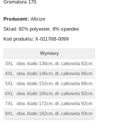
Gramatura 170.
Producent:
Allsize
Sklad: 92
% polyester, 8% spandex
Kod produktu: X-01176B-0099
Wymiary
North 56 4 Polo - cool effect - Czarna - Wymiary
3XL
obw. klatki 136cm, dł. całkowita 82cm
4XL
obw. klatki 146cm, dł. całkowita 86cm
5XL
obw. klatki 152cm, dł. całkowita 89cm.
6XL
obw. klatki 160cm, dł. całkowita 92cm.
7XL
obw. klatki 172cm, dł. całkowita 92cm
8XL
obw. klatki 182cm, dł. całkowita 93cm