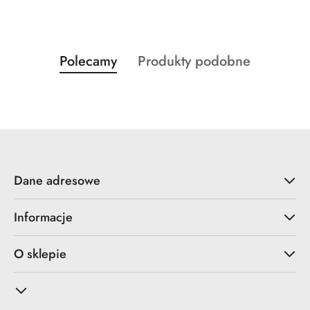
Produkty
Produkty
Polecamy
Produkty podobne
Pomiń karuzelę produktów
o
o
statusie:
statusie:
Dane adresowe
Informacje
O sklepie