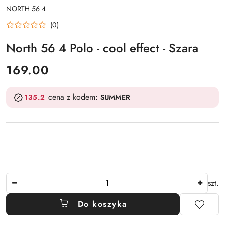
NAZWA
NORTH 56 4
PRODUCENTA:
(0)
North 56 4 Polo - cool effect - Szara
cena:
169.00
cena z kodem:
135.2
SUMMER
Ilość
szt.
Do koszyka