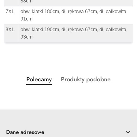
88cm
7XL
obw. klatki 180cm, dł. rękawa 67cm, dł. całkowita
91cm
8XL
obw. klatki 190cm, dł. rękawa 67cm, dł. całkowita
93cm
Produkty
Produkty
Polecamy
Produkty podobne
Pomiń karuzelę produktów
o
o
statusie:
statusie:
Dane adresowe