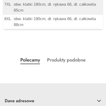
7XL
obw. klatki 180cm, dł. rękawa 66, dł. całkowita
85cm
8XL
obw. klatki 190cm, dł. rękawa 66, dł. całkowita
88cm
Produkty
Produkty
Polecamy
Produkty podobne
Pomiń karuzelę produktów
o
o
statusie:
statusie:
Dane adresowe