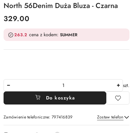
North 56Denim Duża Bluza - Czarna
cena:
329.00
cena z kodem:
263.2
SUMMER
Ilość
szt.
Do koszyka
Zamówienie telefoniczne: 797416839
Zostaw telefon
Dostępność