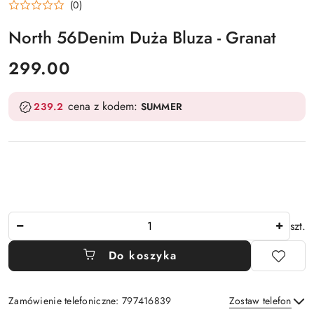
(0)
North 56Denim Duża Bluza - Granat
cena:
299.00
cena z kodem:
239.2
SUMMER
Ilość
szt.
Do koszyka
Zamówienie telefoniczne: 797416839
Zostaw telefon