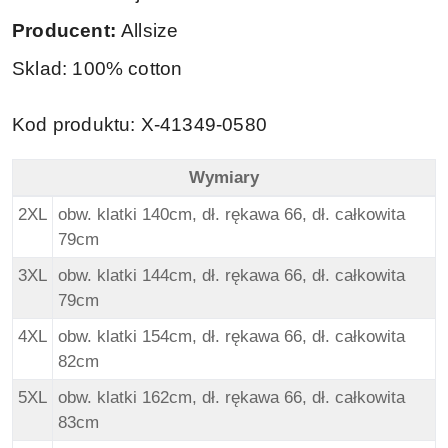
Producent:
Allsize
Sklad: 100% cotton
Kod produktu: X-41349-0580
Wymiary
North 56Denim Duża Bluza - Granat - Wymiary
2XL
obw. klatki 140cm, dł. rękawa 66, dł. całkowita
79cm
3XL
obw. klatki 144cm, dł. rękawa 66, dł. całkowita
79cm
4XL
obw. klatki 154cm, dł. rękawa 66, dł. całkowita
82cm
5XL
obw. klatki 162cm, dł. rękawa 66, dł. całkowita
83cm