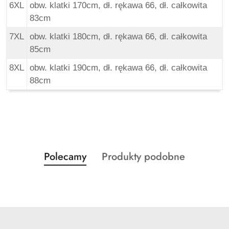
6XL
obw. klatki 170cm, dł. rękawa 66, dł. całkowita
83cm
7XL
obw. klatki 180cm, dł. rękawa 66, dł. całkowita
85cm
8XL
obw. klatki 190cm, dł. rękawa 66, dł. całkowita
88cm
Produkty
Produkty
Polecamy
Produkty podobne
Pomiń karuzelę produktów
o
o
statusie:
statusie: