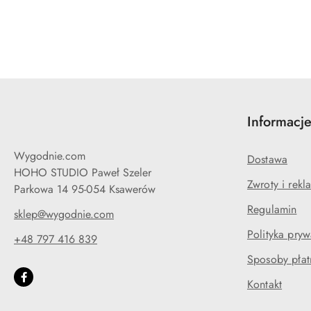
Pomiń karuzelę produktów
Informacj
Wygodnie.com
Dostawa
HOHO STUDIO Paweł Szeler
Zwroty i rekl
Parkowa 14 95-054 Ksawerów
Regulamin
sklep@wygodnie.com
Polityka pryw
+48 797 416 839
Sposoby płat
Kontakt