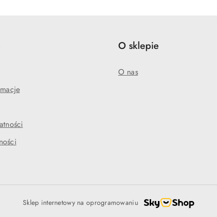
statusie:
statusie:
e
O sklepie
O nas
amacje
atności
ności
Sklep internetowy na oprogramowaniu