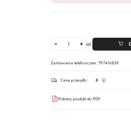
Ilość
szt.
Zamówienie telefoniczne: 797416839
Dostępność
Cena przesyłki:
8
i
dostawa
Pobierz produkt do PDF