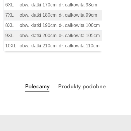
6XL
obw. klatki 170cm, dł. całkowita 98cm
7XL
obw. klatki 180cm, dł. całkowita 99cm
8XL
obw. klatki 190cm, dł. całkowita 100cm
9XL
obw. klatki 200cm, dł. całkowita 105cm
10XL
obw. klatki 210cm, dł. całkowita 110cm.
Produkty
Produkty
Polecamy
Produkty podobne
Pomiń karuzelę produktów
o
o
statusie:
statusie: