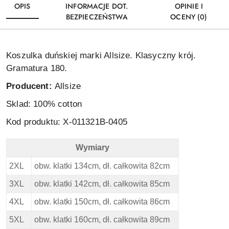
OPIS
INFORMACJE DOT.
OPINIE I
BEZPIECZEŃSTWA
OCENY (0)
Koszulka duńskiej marki Allsize. Klasyczny krój.
Gramatura 180.
Producent:
Allsize
Sklad: 100% cotton
Kod produktu: X-011321B-0405
Wymiary
Replika Duża Koszulka - Green - Wymiary
2XL
obw. klatki 134cm, dł. całkowita 82cm
3XL
obw. klatki 142cm, dł. całkowita 85cm
4XL
obw. klatki 150cm, dł. całkowita 86cm
5XL
obw. klatki 160cm, dł. całkowita 89cm