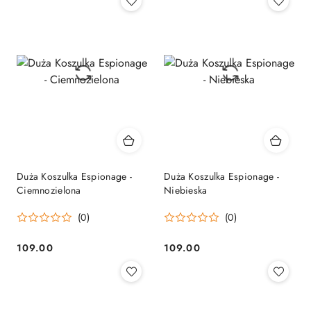
promocyjna:
przed
promocją:
Duża Koszulka Espionage -
Duża Koszulka Espionage -
Ciemnozielona
Niebieska
(0)
(0)
109.00
109.00
Cena:
Cena: