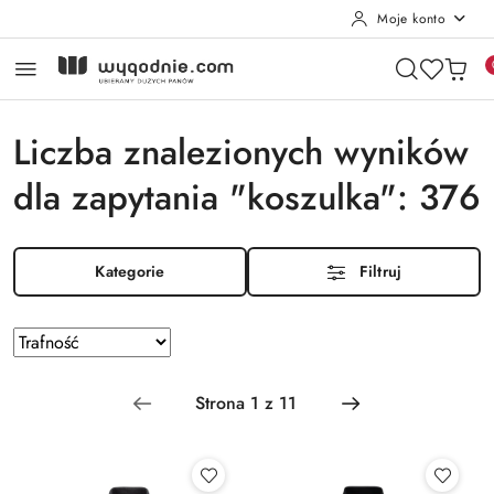
Moje konto
Przejdź do treści głównej
Przejdź do wyszukiwarki
Przejdź do moje konto
Przejdź do menu głównego
Przejdź do stopki
Liczba znalezionych wyników
dla zapytania "koszulka": 376
Kategorie
Filtruj
Zastosowano
Sortuj
według
sortowanie:
Trafność
.