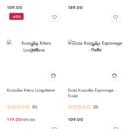
109.00
189.00
Cena:
Cena:
-40%
Koszulka Kitaro Longsleeve
Duża Koszulka Espionage -
Fiolet
(0)
(0)
119.00
109.00
199.00
Cena
Cena
Cena: